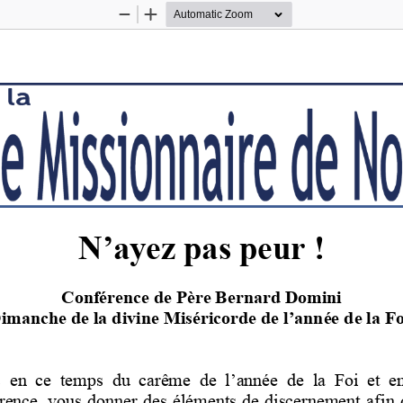
Zoom
Zoom
Out
In
N’ayez pas peur
!
Conférence de 
Père Bernard
Domini
imanche de la divine M
iséricorde de l’année de la Fo
en  ce  temps  du  carême  de  l’année  de  la  Foi  et  e
érence, vous donner des éléments de discernement afi
n 