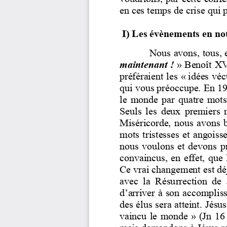
en ces temps de crise qui 
I) Les évènements 
e
n
no
Nous avo
ns, tous,
maintenant
!
» 
Benoît XVI
préféraient les «
idées véc
qui vous 
préoccupe. En 196
le  monde  par  quatre  mots
Seuls  les  deux  premiers  
Miséricorde, nous avons b
mots tristesses et angois
nous voulons et devons pri
convaincus, en effet, que
Ce vrai c
hangement est déj
avec  la  Résurrection  de 
d’arriver à son accomplis
des élus sera atteint. Jésu
vaincu  le  monde
»  (Jn  1