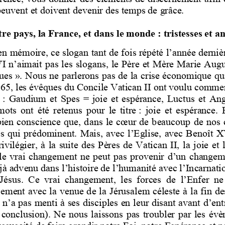
peuvent et doivent devenir des temps de grâce.
tre pays, la France, et d
ans le
monde
: tristesses et a
 en mémoire, ce slogan
tant de
fois répété l’année derniè
 n’aimait pas les slogans, le Père et Mère Marie Augus
ues
». Nous ne parlerons pas de la crise économique qu
5, les évêques du Concile Vatican II ont voulu commence
:  Gaudium  et  Spes  =  joie  et  espérance,  Luctus  et  Ango
mots  o
nt  été  retenus  pour  le  titre
:  joie  et  espérance.  
ien conscience que, dans le cœur de beaucoup de nos c
ses qui prédominent. Mais, avec l’Eglise, avec Ben
oît X
vilégier, à la suite des Pères de Vatican II, la joie e
 le vrai changement ne peut pas provenir d’un changemen
à advenu dans l’histoire de l’humanité avec l’Incarnati
 Jésus.  Ce  vrai  changement,  les  forces  de  l’Enfer  n
sement avec la venue de la Jérus
alem céleste à la fin d
s n’a pas menti à ses disciples en leur disant avant d’en
6  conclusion).  Ne  nous  laissons  pas  troubler  par  les  é