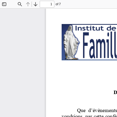
of 7
Toggle
Find
Previous
Next
Sidebar
D
Que  d’évènements  
voudrions, par cette conf