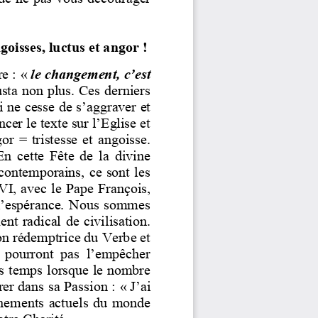
ngoisses, luctus et angor
!
re
: «
le changement, c’est 
ta non plus. Ces derniers 
i ne cesse de s
’aggraver et 
r le texte sur l’Eglise et 
r  =  tristesse  et  angoisse. 
En  cette  Fête  de  la  divine 
ontemporains, ce sont les 
VI, avec le Pape François, 
t l’espérance. Nous sommes 
t radical de civilisation. 
on rédemptrice du Verbe et 
e  pourront  pas  l’empêcher 
es temps lorsque le nombre 
trer dans sa Passion
: «
J’ai 
vènements  actue
ls  du  monde 