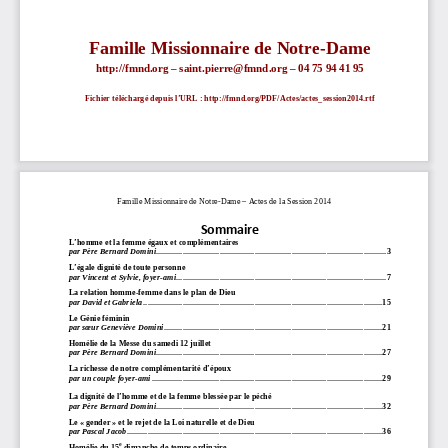
Famille Missionnaire de Notre-Dame 
http://fmnd.org – saint.pierre@fmnd.org – 04 75 94 41 95 
Fichier téléchargé depuis l’URL : http://fmnd.org/PDF/Actes/actes_session2014.rtf 
Famille Missionnaire de Notre-Dame – Actes de la Session 2014 
Sommaire
L’homme et la femme égaux et complémentaires
par Père Bernard Domini
................................................................................................................3
L’égale dignité de toute personne
par Vincent et Sylvie, foyer-ami
......................................................................................................7
La relation homme-femme dans le plan de Dieu
par David et Gabriela
....................................................................................................................15
Le Génie féminin
par sœur Geneviève Domini
..........................................................................................................21
Homélie de la Messe du samedi 12 juillet
par Père Bernard Domini
..............................................................................................................27
La richesse de notre complémentarité d’époux
par un couple foyer-ami
................................................................................................................29
La dignité de l’homme et de la femme blessée par le péché
par Père Bernard Domini
..............................................................................................................32
Le « gender » et le rejet de la Loi naturelle et de Dieu
par Pascal Jacob
............................................................................................................................36
e
Homélie du 15
 dimanche de temps ordinaire