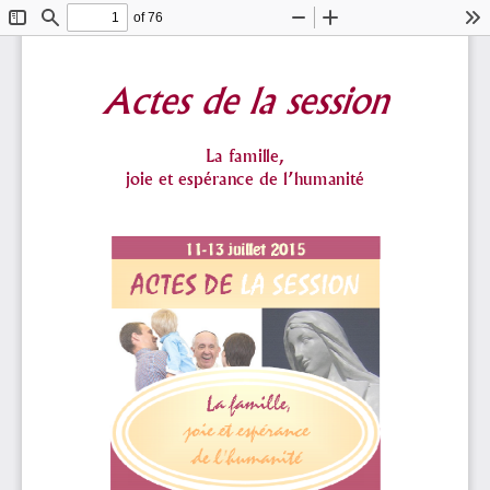
of 76
Toggle
Find
Zoom
Zoom
To
Sidebar
Out
In
Actes de la session 
La famille,  
joie et espérance de l’humanité 