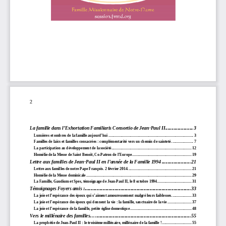
2
La famille dans l’Exhortation Familiaris Consortio de Jean-Paul II....................... 3
Lumières et ombres de la famille aujourd’hui ......................................................................................... 3
Familles de laïcs et familles consacrées : complémentarité vers un chemin de sainteté. ...................... 7
La participation au développement de la société.................................................................................... 12
Homélie de la Messe de Saint Benoît, Co-Patron de l’Europe .............................................................. 19
Lettre aux familles de Jean-Paul II en l’année de la Famille 1994 ........................ 21
Lettre aux familles de notre Pape François. 2 février 2014................................................................... 21
Homélie de la Messe dominicale .............................................................................................................. 29
La Famille, Gaudium et Spes, témoignage de Jean-Paul II, le 8 octobre 1994 .................................... 31
Témoignages Foyers amis :........................................................................................ 33
La joie et l’espérance des époux qui s’aiment amoureusement malgré leurs faiblesses. .................... 33
La joie et l’espérance des époux qui donnent la vie : la famille, sanctuaire de la vie ......................... 37
La joie et l’espérance de la famille, petite église domestique ................................................................ 48
Vers le millénaire des familles... ............................................................................... 55
La prophétie de Jean-Paul II : le troisième millénaire, millénaire de la famille ! ............................... 55