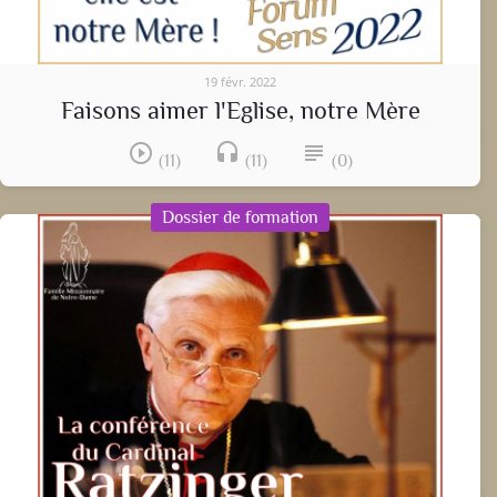
19 févr. 2022
Faisons aimer l'Eglise, notre Mère
play_circle_outline
headset
subject
(11)
(11)
(0)
Dossier de formation