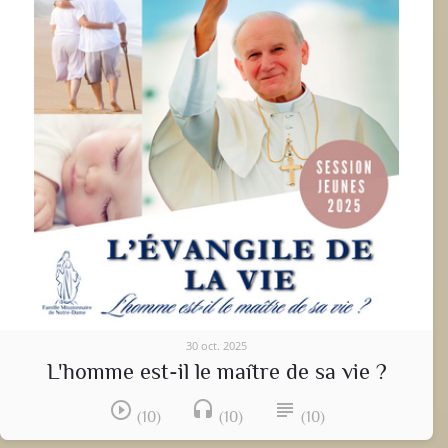
30 oct. 2025
L'homme est-il le maître de sa vie ?
play_circle_outline
headset
subject
(10)
(10)
(10)