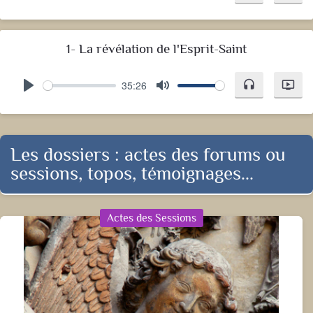
Play
Mute
1- La révélation de l'Esprit-Saint
35:26
headset
ondemand_video
Play
Mute
Les dossiers : actes des forums ou
sessions, topos, témoignages...
Actes des Sessions