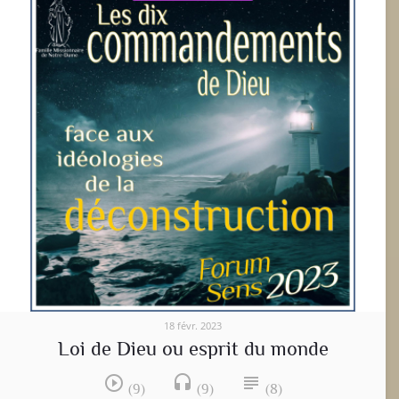
18 févr. 2023
Loi de Dieu ou esprit du monde
play_circle_outline
headset
subject
(9)
(9)
(8)