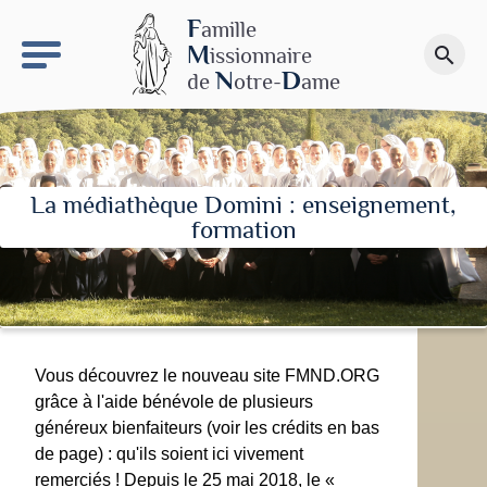
keyboard_arrow_right
Le site NDN
F
amille
M
issionnaire
search
Faire un don
N
D
de
otre-
ame
La médiathèque Domini : enseignement,
formation
Vous découvrez le nouveau site FMND.ORG
grâce à l'aide bénévole de plusieurs
généreux bienfaiteurs (voir les crédits en bas
de page) : qu'ils soient ici vivement
remerciés ! Depuis le 25 mai 2018, le «