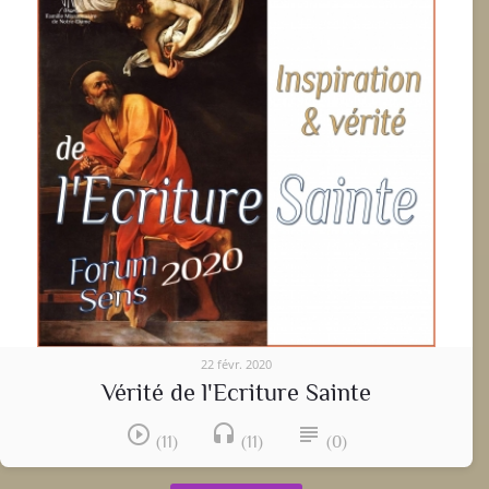
22 févr. 2020
Vérité de l'Ecriture Sainte
play_circle_outline
headset
subject
(11)
(11)
(0)