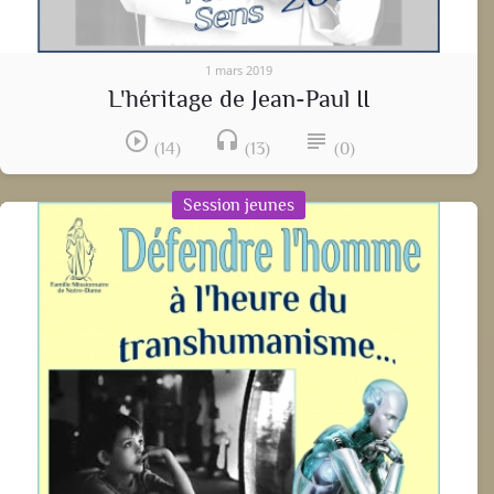
1 mars 2019
L'héritage de Jean-Paul II
play_circle_outline
headset
subject
(14)
(13)
(0)
Session jeunes