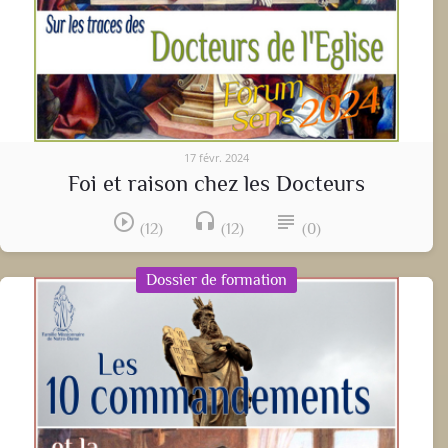
17 févr. 2024
Foi et raison chez les Docteurs
play_circle_outline
headset
subject
(12)
(12)
(0)
Dossier de formation