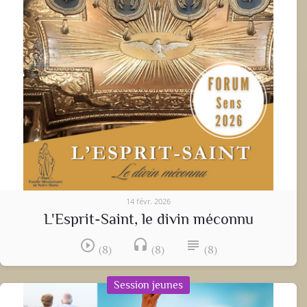
14 févr. 2026
L'Esprit-Saint, le divin méconnu
play_circle_outline
headset
subject
(8)
(8)
(8)
Session jeunes