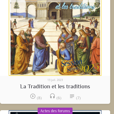
13 juil. 2023
La Tradition et les traditions
play_circle_outline
headset
subject
(8)
(6)
(7)
Actes des forums