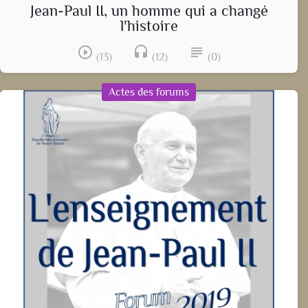
Jean-Paul II, un homme qui a changé
l'histoire
play_circle_outline
headset
subject
(13)
(12)
(0)
Actes des forums