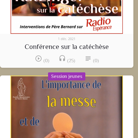
1 déc. 2021
Conférence sur la catéchèse
play_circle_outline
headset
subject
(0)
(25)
(0)
Session jeunes