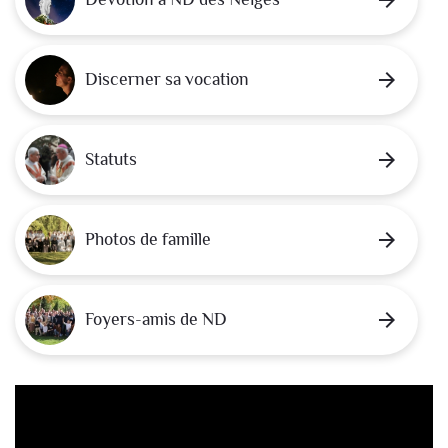
arrow_forward
Discerner sa vocation
arrow_forward
Statuts
arrow_forward
Photos de famille
arrow_forward
Foyers-amis de ND