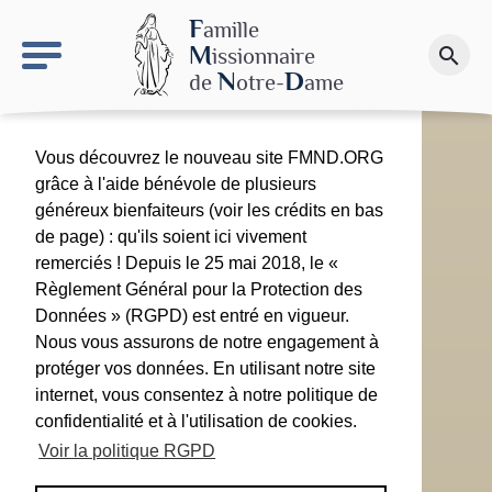
keyboard_arrow_right
Le site NDN
F
amille
M
issionnaire
search
Faire un don
N
D
de
otre-
ame
Vous découvrez le nouveau site FMND.ORG
grâce à l'aide bénévole de plusieurs
généreux bienfaiteurs (voir les crédits en bas
de page) : qu'ils soient ici vivement
remerciés ! Depuis le 25 mai 2018, le «
Règlement Général pour la Protection des
Données » (RGPD) est entré en vigueur.
Nous vous assurons de notre engagement à
protéger vos données. En utilisant notre site
internet, vous consentez à notre politique de
confidentialité et à l'utilisation de cookies.
Voir la politique RGPD