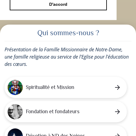
D'accord
Qui sommes-nous ?
Présentation de la Famille Missionnaire de Notre-Dame,
une famille religieuse au service de l'Eglise pour l'éducation
des cœurs.
arrow_forward
Spiritualité et Mission
arrow_forward
Fondation et fondateurs
arrow_forward
Dévotion à ND des Neiges