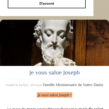
D'accord
Je vous salue Joseph
Publié le
24 févr. 2014
par
Famille Missionnaire de Notre-Dame
Je vous salue Joseph !
Le mois de
mars
est traditionnellement le
mois de saint