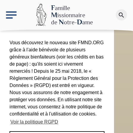
keyboard_arrow_right
Le site NDN
F
amille
M
issionnaire
search
Faire un don
N
D
de
otre-
ame
Vous découvrez le nouveau site FMND.ORG
grâce à l'aide bénévole de plusieurs
généreux bienfaiteurs (voir les crédits en bas
de page) : qu'ils soient ici vivement
remerciés ! Depuis le 25 mai 2018, le «
Règlement Général pour la Protection des
Données » (RGPD) est entré en vigueur.
Nous vous assurons de notre engagement à
protéger vos données. En utilisant notre site
internet, vous consentez à notre politique de
confidentialité et à l'utilisation de cookies.
Voir la politique RGPD