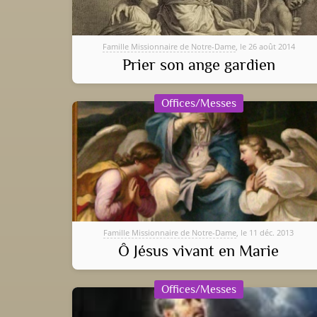
Famille Missionnaire de Notre-Dame
, le 26 août 2014
Prier son ange gardien
Offices/Messes
Famille Missionnaire de Notre-Dame
, le 11 déc. 2013
Ô Jésus vivant en Marie
Offices/Messes