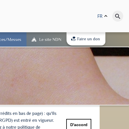
FR
keyboard_arrow_up
search
Faire un don
ices/Messes
Le site NDN
dits en bas de page) : qu'ils
(RGPD) est entré en vigueur.
D'accord
 à notre politique de