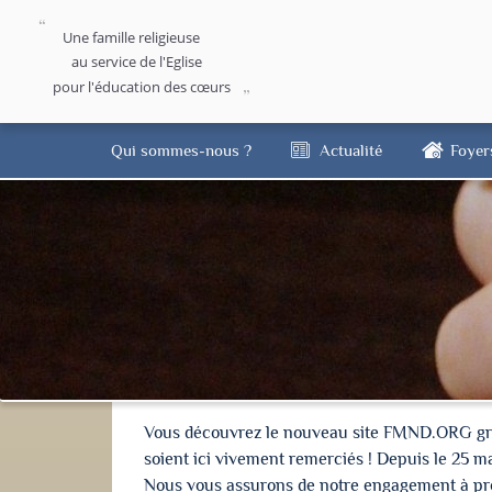
Une famille religieuse
au service de l'Eglise
pour l'éducation des cœurs
Qui sommes-nous ?
Actualité
Foyer
Vous découvrez le nouveau site FMND.ORG grâce 
soient ici vivement remerciés ! Depuis le 25 m
Nous vous assurons de notre engagement à proté