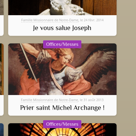
Famille Missionnaire de Notre-Dame
, le 24 févr. 2014
Je vous salue Joseph
Offices/Messes
Famille Missionnaire de Notre-Dame
, le 31 août 2013
Prier saint Michel Archange !
Offices/Messes