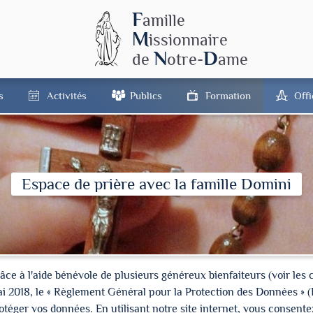
F
amille
M
issionnaire
N
D
de
otre-
ame
s
Activités
Publics
Formation
Off
Espace de prière avec la famille Domini
à l'aide bénévole de plusieurs généreux bienfaiteurs (voir les cré
ai 2018, le « Règlement Général pour la Protection des Données » 
ger vos données. En utilisant notre site internet, vous consentez