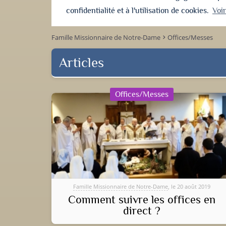
confidentialité et à l'utilisation de cookies.
Voi
Famille Missionnaire de Notre-Dame
Offices/Messes
keyboard_arrow_right
Articles
Offices/Messes
Famille Missionnaire de Notre-Dame
, le 20 août 2019
Comment suivre les offices en
direct ?