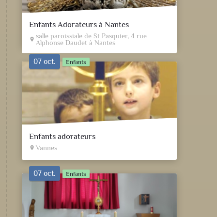
Enfants Adorateurs à Nantes
salle paroissiale de St Pasquier, 4 rue
place
Alphonse Daudet à Nantes
07 oct.
Enfants
Enfants adorateurs
Vannes
place
07 oct.
Enfants