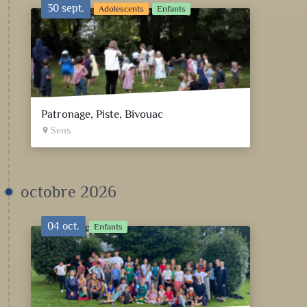
30 sept.
Adolescents
Enfants
Patronage, Piste, Bivouac
Sens
place
octobre 2026
04 oct.
Enfants