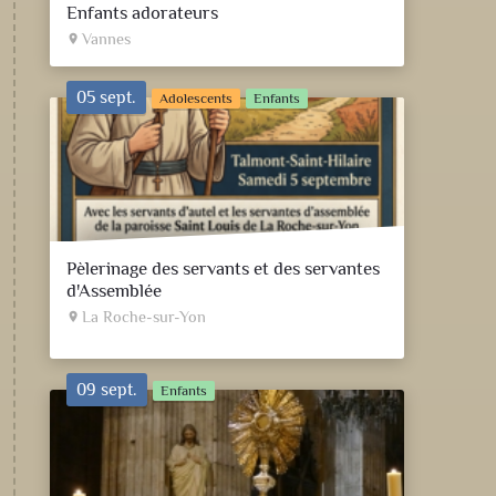
Enfants adorateurs
Vannes
place
05 sept.
Adolescents
Enfants
Pèlerinage des servants et des servantes
d'Assemblée
La Roche-sur-Yon
place
09 sept.
Enfants