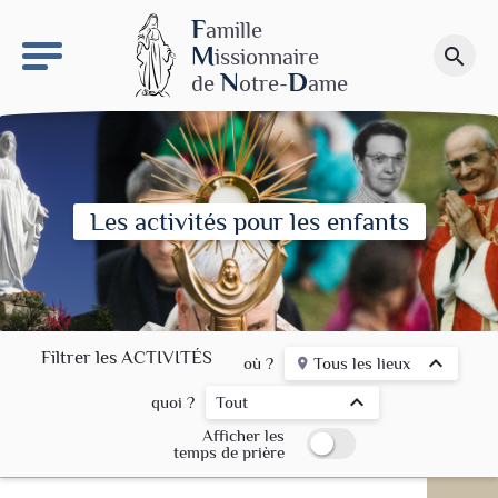
keyboard_arrow_right
Le site NDN
F
amille
M
issionnaire
search
Faire un don
N
D
de
otre-
ame
Les activités pour les enfants
Filtrer les ACTIVITÉS
keyboard_arrow_up
où ?
Tous les lieux
place
keyboard_arrow_up
quoi ?
Tout
Afficher les
temps de prière