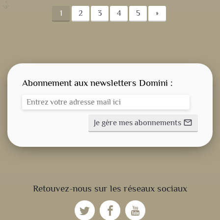
1
2
3
4
5
»
Abonnement aux newsletters Domini :
Je gère mes abonnements
mail_outline
CONSIGNE
SPITRITUELLE
Retouvez-nous sur les réseaux sociaux
LES OFFICES
fiber_manual_record