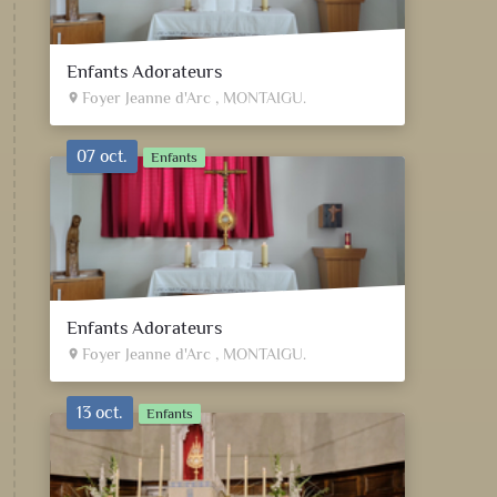
Enfants Adorateurs
Foyer Jeanne d'Arc , MONTAIGU.
place
07 oct.
Enfants
Enfants Adorateurs
Foyer Jeanne d'Arc , MONTAIGU.
place
13 oct.
Enfants