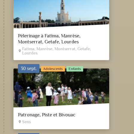
Pèlerinage à Fatima, Manrèse,
Montserrat, Getafe, Lourdes
Fatima, Manrèse, Montserrat, Getafe,
place
Lourdes
30 sept.
Adolescents
Enfants
Patronage, Piste et Bivouac
Sens
place