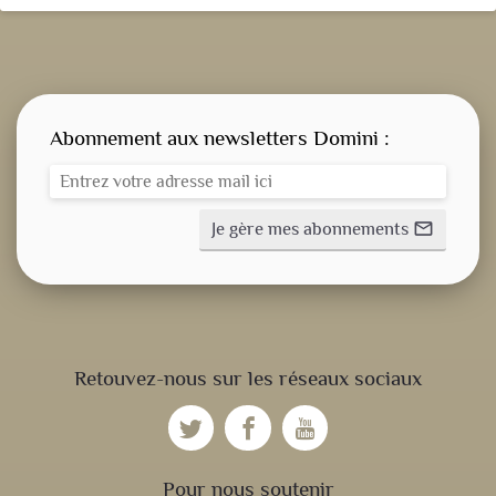
Abonnement aux newsletters Domini :
Je gère mes abonnements
mail_outline
CONSIGNE SPITRITUELLE
Retouvez-nous sur les réseaux sociaux
LES OFFICES
NOS DOSSIERS
Pour nous soutenir