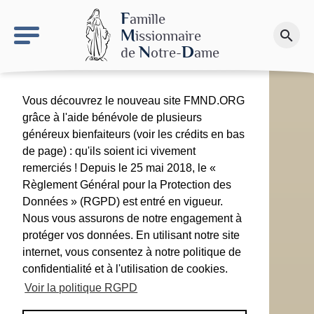
keyboard_arrow_right
Le site NDN
F
amille
M
issionnaire
search
Faire un don
N
D
de
otre-
ame
Vous découvrez le nouveau site FMND.ORG
grâce à l'aide bénévole de plusieurs
généreux bienfaiteurs (voir les crédits en bas
de page) : qu'ils soient ici vivement
remerciés ! Depuis le 25 mai 2018, le «
Règlement Général pour la Protection des
Données » (RGPD) est entré en vigueur.
Nous vous assurons de notre engagement à
protéger vos données. En utilisant notre site
internet, vous consentez à notre politique de
confidentialité et à l'utilisation de cookies.
Voir la politique RGPD