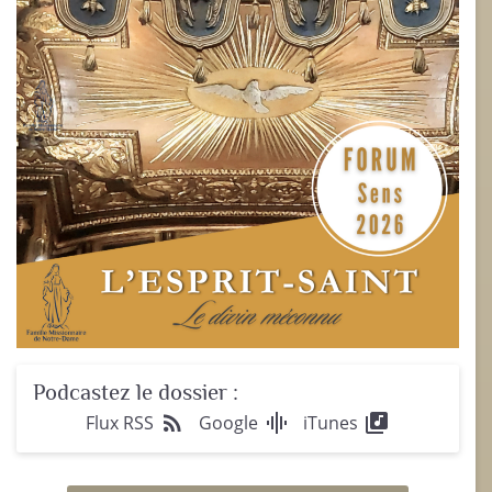
Podcastez le dossier :
rss_feed
graphic_eq
library_music
Flux RSS
Google
iTunes