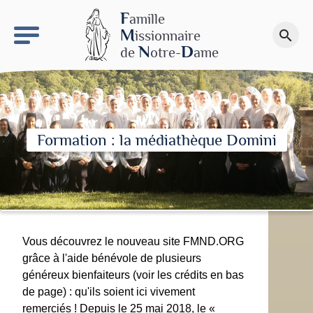
keyboard_arrow_right
Le site NDN
F
amille
M
issionnaire
search
Faire un don
N
D
de
otre-
ame
Formation : la médiathèque Domini
Vous découvrez le nouveau site FMND.ORG
grâce à l'aide bénévole de plusieurs
généreux bienfaiteurs (voir les crédits en bas
de page) : qu'ils soient ici vivement
remerciés ! Depuis le 25 mai 2018, le «