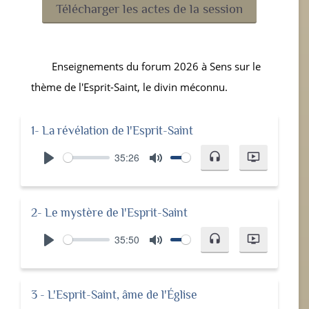
Télécharger les actes de la session
Enseignements du forum 2026 à Sens sur le
thème de l'Esprit-Saint, le divin méconnu.
1- La révélation de l'Esprit-Saint
35:26
headset
ondemand_video
Play
Mute
2- Le mystère de l'Esprit-Saint
35:50
headset
ondemand_video
Play
Mute
3 - L'Esprit-Saint, âme de l'Église