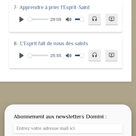
7- Apprendre à prier l'Esprit-Saint
29:09
headset
ondemand_video
Play
Mute
8- L'Esprit fait de nous des saints
25:55
headset
ondemand_video
Play
Mute
Abonnement aux newsletters Domini :