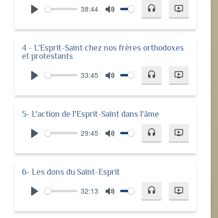
38:44
headset
ondemand_video
Play
Mute
4 - L’Esprit-Saint chez nos frères orthodoxes
et protestants
33:45
headset
ondemand_video
Play
Mute
5- L'action de l'Esprit-Saint dans l'âme
29:45
headset
ondemand_video
Play
Mute
6- Les dons du Saint-Esprit
32:13
headset
ondemand_video
Play
Mute