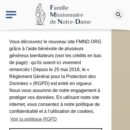
keyboard_arrow_right
Le site NDN
F
amille
M
issionnaire
search
Faire un don
N
D
de
otre-
ame
Vous découvrez le nouveau site FMND.ORG
grâce à l'aide bénévole de plusieurs
généreux bienfaiteurs (voir les crédits en bas
de page) : qu'ils soient ici vivement
remerciés ! Depuis le 25 mai 2018, le «
Règlement Général pour la Protection des
Données » (RGPD) est entré en vigueur.
Nous vous assurons de notre engagement à
protéger vos données. En utilisant notre site
internet, vous consentez à notre politique de
confidentialité et à l'utilisation de cookies.
Voir la politique RGPD