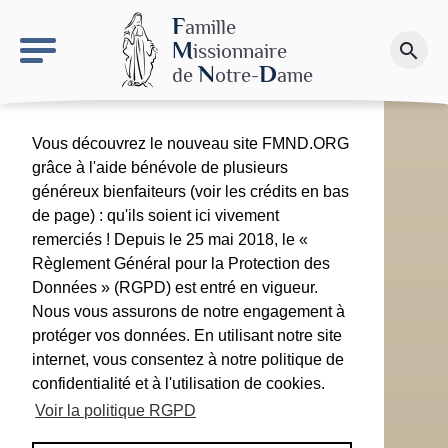
keyboard_arrow_right
Le site NDN
F
amille
M
issionnaire
search
Faire un don
N
D
de
otre-
ame
Vous découvrez le nouveau site FMND.ORG
grâce à l'aide bénévole de plusieurs
généreux bienfaiteurs (voir les crédits en bas
de page) : qu'ils soient ici vivement
remerciés ! Depuis le 25 mai 2018, le «
Règlement Général pour la Protection des
Données » (RGPD) est entré en vigueur.
Nous vous assurons de notre engagement à
protéger vos données. En utilisant notre site
internet, vous consentez à notre politique de
confidentialité et à l'utilisation de cookies.
Voir la politique RGPD