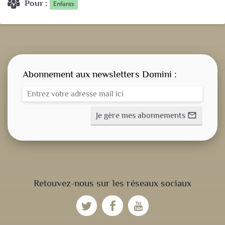
Pour :
Enfants
Abonnement aux newsletters Domini :
Je gère mes abonnements
mail_outline
CONSIGNE SPITRITUELLE
Retouvez-nous sur les réseaux sociaux
LES OFFICES