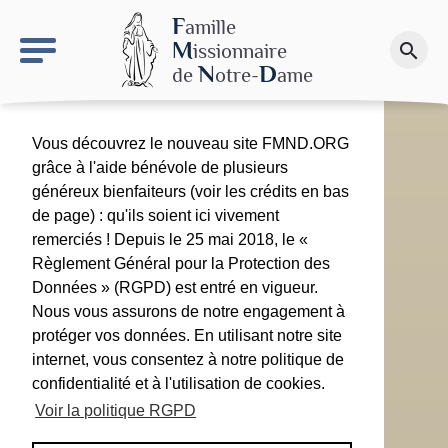
keyboard_arrow_right
Le site NDN
F
amille
M
issionnaire
search
Faire un don
N
D
de
otre-
ame
Vous découvrez le nouveau site FMND.ORG
grâce à l'aide bénévole de plusieurs
généreux bienfaiteurs (voir les crédits en bas
de page) : qu'ils soient ici vivement
remerciés ! Depuis le 25 mai 2018, le «
Règlement Général pour la Protection des
Données » (RGPD) est entré en vigueur.
Nous vous assurons de notre engagement à
protéger vos données. En utilisant notre site
internet, vous consentez à notre politique de
confidentialité et à l'utilisation de cookies.
Voir la politique RGPD