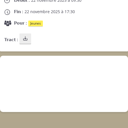
22 novembre 2025 à 09:30
Fin :
22 novembre 2025 à 17:30
Pour :
Jeunes
save_alt
Tract :