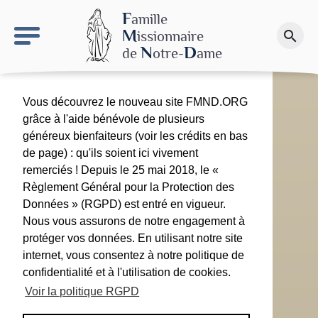
keyboard_arrow_right
Le site NDN
F
amille
M
issionnaire
search
Faire un don
N
D
de
otre-
ame
Vous découvrez le nouveau site FMND.ORG
grâce à l'aide bénévole de plusieurs
généreux bienfaiteurs (voir les crédits en bas
de page) : qu'ils soient ici vivement
remerciés ! Depuis le 25 mai 2018, le «
Règlement Général pour la Protection des
Données » (RGPD) est entré en vigueur.
Nous vous assurons de notre engagement à
protéger vos données. En utilisant notre site
internet, vous consentez à notre politique de
confidentialité et à l'utilisation de cookies.
Voir la politique RGPD