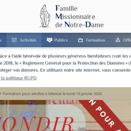
F
amille
M
issionnaire
N
D
de
otre-
ame
s
Activités
Publics
Formation
Off
à l'aide bénévole de plusieurs généreux bienfaiteurs (voir les cré
ai 2018, le « Règlement Général pour la Protection des Données » 
ger vos données. En utilisant notre site internet, vous consentez
r la politique RGPD
Formation pour adultes à Sélestat le lundi 19 janvier 2026
d_arrow_right