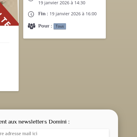
19 janvier 2026 à 14:30
Fin :
19 janvier 2026 à 16:00
Pour :
Tous
CONSIGNE SPITRITUELLE
LES OFFICES
t aux newsletters Domini :
fiber_manual_record
NOS DOSSIERS