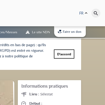
FR
keyboard_arrow_up
search
Faire un don
ices/Messes
Le site NDN
dits en bas de page) : qu'ils
(RGPD) est entré en vigueur.
D'accord
 à notre politique de
Informations pratiques
Lieu :
Sélestat
Début :