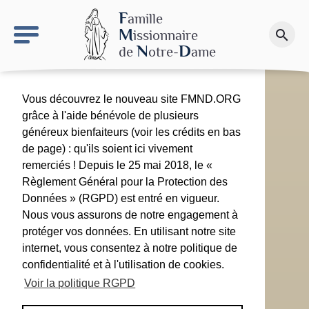
keyboard_arrow_right
Le site NDN
F
amille
M
issionnaire
search
Faire un don
N
D
de
otre-
ame
Vous découvrez le nouveau site FMND.ORG
grâce à l'aide bénévole de plusieurs
généreux bienfaiteurs (voir les crédits en bas
de page) : qu'ils soient ici vivement
remerciés ! Depuis le 25 mai 2018, le «
Règlement Général pour la Protection des
Données » (RGPD) est entré en vigueur.
Nous vous assurons de notre engagement à
protéger vos données. En utilisant notre site
internet, vous consentez à notre politique de
confidentialité et à l'utilisation de cookies.
Voir la politique RGPD