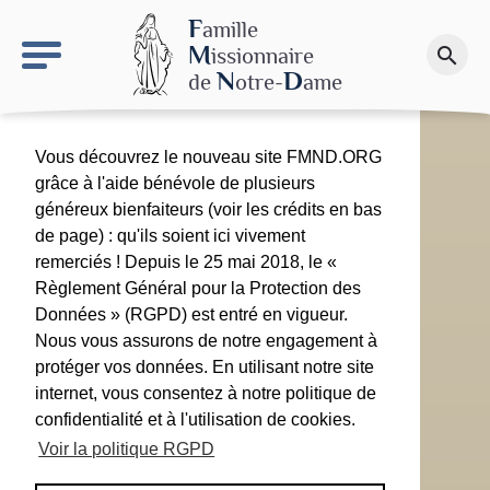
keyboard_arrow_right
Le site NDN
F
amille
M
issionnaire
search
Faire un don
N
D
de
otre-
ame
Vous découvrez le nouveau site FMND.ORG
grâce à l'aide bénévole de plusieurs
généreux bienfaiteurs (voir les crédits en bas
de page) : qu'ils soient ici vivement
remerciés ! Depuis le 25 mai 2018, le «
Règlement Général pour la Protection des
Données » (RGPD) est entré en vigueur.
Nous vous assurons de notre engagement à
protéger vos données. En utilisant notre site
internet, vous consentez à notre politique de
confidentialité et à l'utilisation de cookies.
Voir la politique RGPD