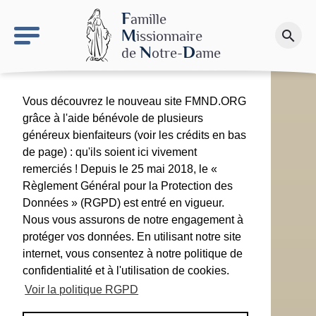
keyboard_arrow_right
Le site NDN
F
amille
M
issionnaire
search
Faire un don
N
D
de
otre-
ame
Vous découvrez le nouveau site FMND.ORG
grâce à l'aide bénévole de plusieurs
généreux bienfaiteurs (voir les crédits en bas
de page) : qu'ils soient ici vivement
remerciés ! Depuis le 25 mai 2018, le «
Règlement Général pour la Protection des
Données » (RGPD) est entré en vigueur.
Nous vous assurons de notre engagement à
protéger vos données. En utilisant notre site
internet, vous consentez à notre politique de
confidentialité et à l'utilisation de cookies.
Voir la politique RGPD