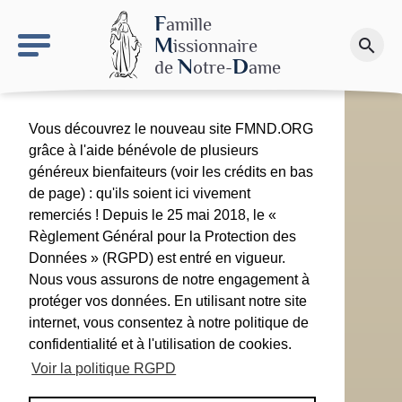
keyboard_arrow_right
Le site NDN
F
amille
M
issionnaire
search
Faire un don
N
D
de
otre-
ame
Vous découvrez le nouveau site FMND.ORG
grâce à l'aide bénévole de plusieurs
généreux bienfaiteurs (voir les crédits en bas
de page) : qu'ils soient ici vivement
remerciés ! Depuis le 25 mai 2018, le «
Règlement Général pour la Protection des
Données » (RGPD) est entré en vigueur.
Nous vous assurons de notre engagement à
protéger vos données. En utilisant notre site
internet, vous consentez à notre politique de
confidentialité et à l'utilisation de cookies.
Voir la politique RGPD