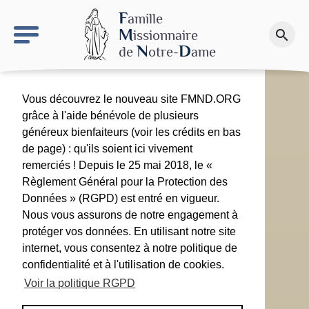
keyboard_arrow_right
Le site NDN
F
amille
M
issionnaire
search
Faire un don
N
D
de
otre-
ame
Vous découvrez le nouveau site FMND.ORG
grâce à l'aide bénévole de plusieurs
généreux bienfaiteurs (voir les crédits en bas
de page) : qu'ils soient ici vivement
remerciés ! Depuis le 25 mai 2018, le «
Règlement Général pour la Protection des
Données » (RGPD) est entré en vigueur.
Nous vous assurons de notre engagement à
protéger vos données. En utilisant notre site
internet, vous consentez à notre politique de
confidentialité et à l'utilisation de cookies.
Voir la politique RGPD