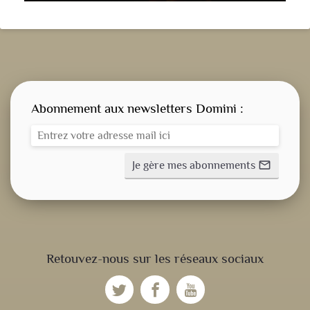
Abonnement aux newsletters Domini :
Je gère mes abonnements
mail_outline
CONSIGNE SPITRITUELLE
Retouvez-nous sur les réseaux sociaux
LES OFFICES