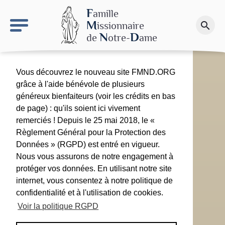
keyboard_arrow_right
Le site NDN
F
amille
M
issionnaire
search
Faire un don
N
D
de
otre-
ame
Vous découvrez le nouveau site FMND.ORG
grâce à l'aide bénévole de plusieurs
généreux bienfaiteurs (voir les crédits en bas
de page) : qu'ils soient ici vivement
remerciés ! Depuis le 25 mai 2018, le «
Règlement Général pour la Protection des
Données » (RGPD) est entré en vigueur.
Nous vous assurons de notre engagement à
protéger vos données. En utilisant notre site
internet, vous consentez à notre politique de
confidentialité et à l'utilisation de cookies.
Voir la politique RGPD