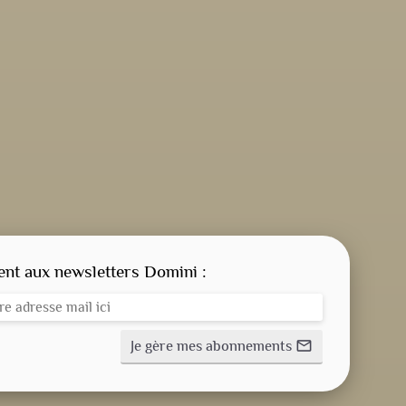
CONSIGNE SPITRITUELLE
LES OFFICES
t aux newsletters Domini :
NOS DOSSIERS
Je gère mes abonnements
mail_outline
NOS ACTUALITÉS