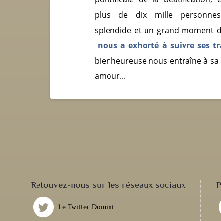
plus de dix mille personnes
splendide et un grand moment d'ém
nous a ex
horté à suivre ses tr
bienheureuse nous entraîne à sa
amour...
Retouvez-nous sur les réseaux sociaux
P
Le Twitter Domini