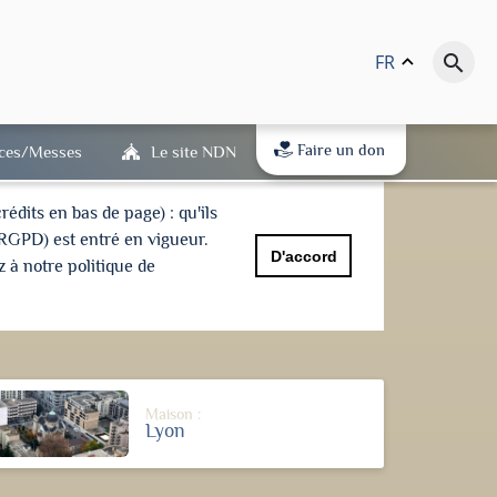
FR
keyboard_arrow_up
search
Faire un don
ices/Messes
Le site NDN
dits en bas de page) : qu'ils
(RGPD) est entré en vigueur.
D'accord
 à notre politique de
Maison :
Lyon