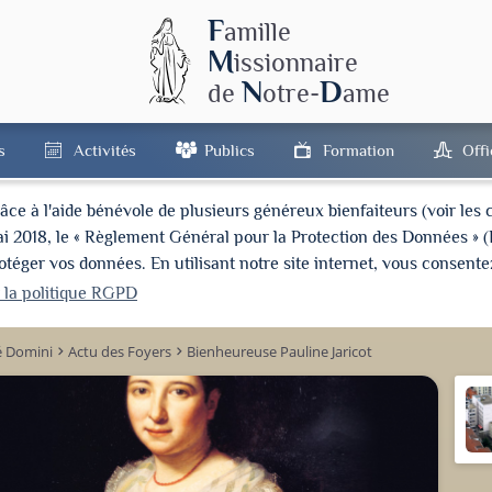
F
amille
M
issionnaire
N
D
de
otre-
ame
s
Activités
Publics
Formation
Off
à l'aide bénévole de plusieurs généreux bienfaiteurs (voir les cré
ai 2018, le « Règlement Général pour la Protection des Données » 
ger vos données. En utilisant notre site internet, vous consentez
r la politique RGPD
é Domini
Actu des Foyers
Bienheureuse Pauline Jaricot
keyboard_arrow_right
keyboard_arrow_right