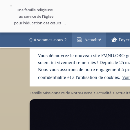
Une famille religieuse
au service de l'Eglise
pour l'éducation des cœurs
Qui sommes-nous ?
Actualité
Foyer
Vous découvrez le nouveau site FMND.ORG grâce 
soient ici vivement remerciés ! Depuis le 25 m
Nous vous assurons de notre engagement à proté
confidentialité et à l'utilisation de cookies.
Voi
Famille Missionnaire de Notre-Dame
Actualité
Actualit
keyboard_arrow_right
keyboard_arrow_right