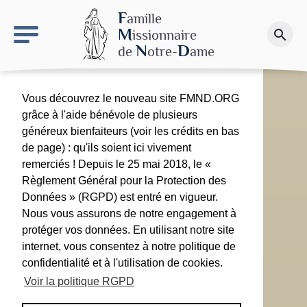
keyboard_arrow_right
Le site NDN
F
amille
M
issionnaire
search
Faire un don
N
D
de
otre-
ame
Vous découvrez le nouveau site FMND.ORG
grâce à l'aide bénévole de plusieurs
généreux bienfaiteurs (voir les crédits en bas
de page) : qu'ils soient ici vivement
remerciés ! Depuis le 25 mai 2018, le «
Règlement Général pour la Protection des
Données » (RGPD) est entré en vigueur.
Nous vous assurons de notre engagement à
protéger vos données. En utilisant notre site
internet, vous consentez à notre politique de
confidentialité et à l'utilisation de cookies.
Voir la politique RGPD