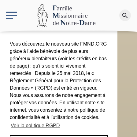
keyboard_arrow_right
Le site NDN
F
amille
M
issionnaire
search
Faire un don
N
D
de
otre-
ame
Vous découvrez le nouveau site FMND.ORG
grâce à l'aide bénévole de plusieurs
généreux bienfaiteurs (voir les crédits en bas
de page) : qu'ils soient ici vivement
remerciés ! Depuis le 25 mai 2018, le «
Règlement Général pour la Protection des
Données » (RGPD) est entré en vigueur.
Nous vous assurons de notre engagement à
protéger vos données. En utilisant notre site
internet, vous consentez à notre politique de
confidentialité et à l'utilisation de cookies.
Voir la politique RGPD