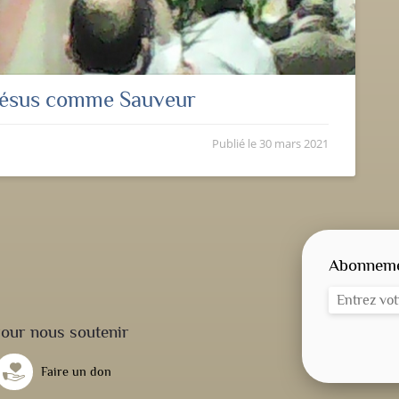
Jésus comme Sauveur
Publié le
30 mars 2021
Abonnemen
our nous soutenir
Faire un don