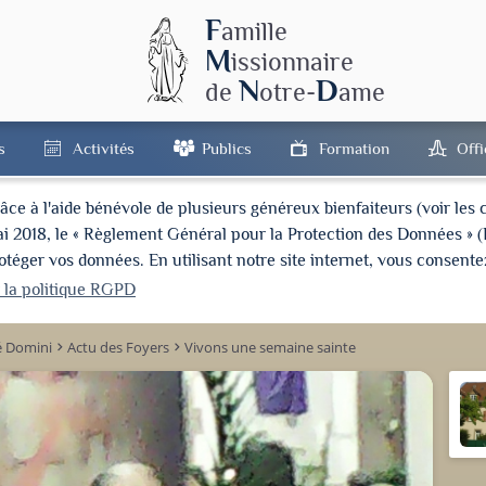
F
amille
M
issionnaire
N
D
de
otre-
ame
s
Activités
Publics
Formation
Off
à l'aide bénévole de plusieurs généreux bienfaiteurs (voir les cré
ai 2018, le « Règlement Général pour la Protection des Données » 
ger vos données. En utilisant notre site internet, vous consentez
r la politique RGPD
é Domini
Actu des Foyers
Vivons une semaine sainte
keyboard_arrow_right
keyboard_arrow_right