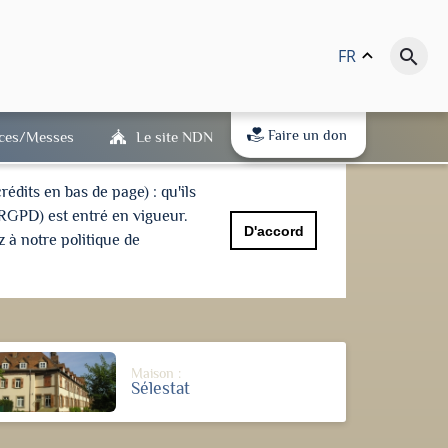
FR
keyboard_arrow_up
search
Faire un don
ices/Messes
Le site NDN
dits en bas de page) : qu'ils
(RGPD) est entré en vigueur.
D'accord
 à notre politique de
Maison :
Sélestat