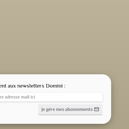
CONSIGNE SPITRITUELLE
LES OFFICES
t aux newsletters Domini :
fiber_manual_record
NOS DOSSIERS
Je gère mes abonnements
mail_outline
NOS ACTUALITÉS