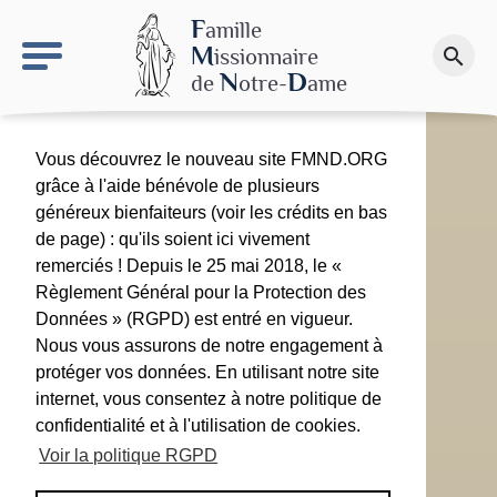
keyboard_arrow_right
Le site NDN
F
amille
M
issionnaire
search
Faire un don
N
D
de
otre-
ame
Vous découvrez le nouveau site FMND.ORG
grâce à l'aide bénévole de plusieurs
généreux bienfaiteurs (voir les crédits en bas
de page) : qu'ils soient ici vivement
remerciés ! Depuis le 25 mai 2018, le «
Règlement Général pour la Protection des
Données » (RGPD) est entré en vigueur.
Nous vous assurons de notre engagement à
protéger vos données. En utilisant notre site
internet, vous consentez à notre politique de
confidentialité et à l'utilisation de cookies.
Voir la politique RGPD