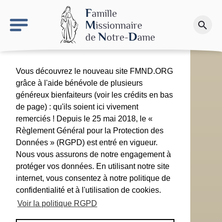
keyboard_arrow_right
Le site NDN
F
amille
M
issionnaire
search
Faire un don
N
D
de
otre-
ame
Vous découvrez le nouveau site FMND.ORG
grâce à l'aide bénévole de plusieurs
généreux bienfaiteurs (voir les crédits en bas
de page) : qu'ils soient ici vivement
remerciés ! Depuis le 25 mai 2018, le «
Règlement Général pour la Protection des
Données » (RGPD) est entré en vigueur.
Nous vous assurons de notre engagement à
protéger vos données. En utilisant notre site
internet, vous consentez à notre politique de
confidentialité et à l'utilisation de cookies.
Voir la politique RGPD