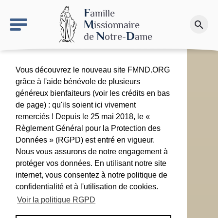
keyboard_arrow_right
Le site NDN
F
amille
M
issionnaire
search
Faire un don
N
D
de
otre-
ame
Vous découvrez le nouveau site FMND.ORG
grâce à l'aide bénévole de plusieurs
généreux bienfaiteurs (voir les crédits en bas
de page) : qu'ils soient ici vivement
remerciés ! Depuis le 25 mai 2018, le «
Règlement Général pour la Protection des
Données » (RGPD) est entré en vigueur.
Nous vous assurons de notre engagement à
protéger vos données. En utilisant notre site
internet, vous consentez à notre politique de
confidentialité et à l'utilisation de cookies.
Voir la politique RGPD