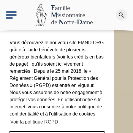
keyboard_arrow_right
Le site NDN
F
amille
M
issionnaire
search
Faire un don
N
D
de
otre-
ame
Vous découvrez le nouveau site FMND.ORG
grâce à l'aide bénévole de plusieurs
généreux bienfaiteurs (voir les crédits en bas
de page) : qu'ils soient ici vivement
remerciés ! Depuis le 25 mai 2018, le «
Règlement Général pour la Protection des
Données » (RGPD) est entré en vigueur.
Nous vous assurons de notre engagement à
protéger vos données. En utilisant notre site
internet, vous consentez à notre politique de
confidentialité et à l'utilisation de cookies.
Voir la politique RGPD