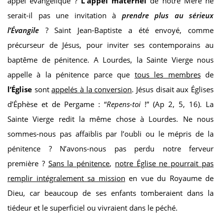
appel évangélique ?
L'appel maternel
de notre Mère ne
serait-il pas une invitation à
prendre plus au sérieux
l’Évangile
? Saint Jean-Baptiste a été envoyé, comme
précurseur de Jésus, pour inviter ses contemporains au
baptême de pénitence. A Lourdes, la Sainte Vierge nous
appelle à la pénitence parce que
tous les membres
de
l’Église
sont
appelés à la conversion
. Jésus disait aux Églises
d’Éphèse et de Pergame : “
Repens-toi
!” (Ap 2, 5, 16). La
Sainte Vierge redit la même chose à Lourdes. Ne nous
sommes-nous pas affaiblis par l’oubli ou le mépris de la
pénitence ? N’avons-nous pas perdu notre ferveur
première ?
Sans la pénitence
,
notre Église ne pourrait pas
remplir intégralement sa mission
en vue du Royaume de
Dieu, car beaucoup de ses enfants tomberaient dans la
tiédeur et le superficiel ou vivraient dans le péché.