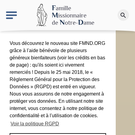
keyboard_arrow_right
Le site NDN
F
amille
M
issionnaire
search
Faire un don
N
D
de
otre-
ame
Vous découvrez le nouveau site FMND.ORG
grâce à l'aide bénévole de plusieurs
généreux bienfaiteurs (voir les crédits en bas
de page) : qu'ils soient ici vivement
remerciés ! Depuis le 25 mai 2018, le «
Règlement Général pour la Protection des
Données » (RGPD) est entré en vigueur.
Nous vous assurons de notre engagement à
protéger vos données. En utilisant notre site
internet, vous consentez à notre politique de
confidentialité et à l'utilisation de cookies.
Voir la politique RGPD