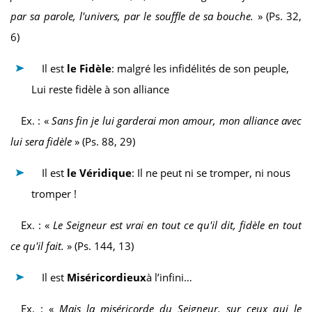
par sa parole, l'univers, par le souffle de sa bouche.
» (Ps. 32,
6)
Il est
le Fidèle
: malgré les infidélités de son peuple,
Lui reste fidèle à son alliance
Ex. : «
Sans fin je lui garderai mon amour, mon alliance avec
lui sera fidèle
» (Ps. 88, 29)
Il est
le Véridique
: Il ne peut ni se tromper, ni nous
tromper !
Ex. : «
Le Seigneur est vrai en tout ce qu'il dit, fidèle en tout
ce qu'il fait.
» (Ps. 144, 13)
Il est
Miséricordieux
à l’infini…
Ex. : «
Mais la miséricorde du Seigneur, sur ceux qui le