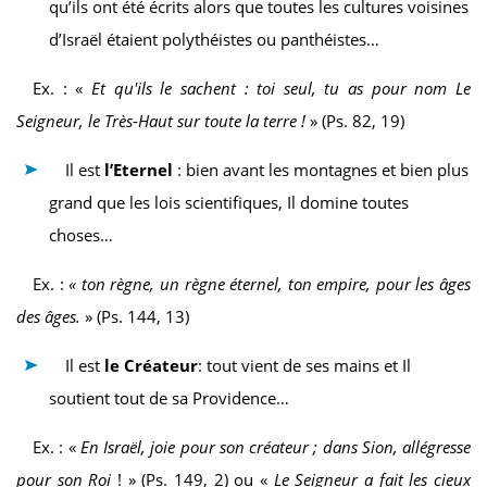
qu’ils ont été écrits alors que toutes les cultures voisines
d’Israël étaient polythéistes ou panthéistes…
Ex. : «
Et qu'ils le sachent : toi seul, tu as pour nom Le
Seigneur, le Très-Haut sur toute la terre !
» (Ps. 82, 19)
Il est
l’Eternel
: bien avant les montagnes et bien plus
grand que les lois scientifiques, Il domine toutes
choses…
Ex. :
« ton règne, un règne éternel, ton empire, pour les âges
des âges.
» (Ps. 144, 13)
Il est
le Créateur
: tout vient de ses mains et Il
soutient tout de sa Providence…
Ex. : «
En Israël, joie pour son créateur ; dans Sion, allégresse
pour son Roi
! » (Ps. 149, 2) ou «
Le Seigneur a fait les cieux