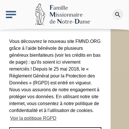
keyboard_arrow_right
Le site NDN
F
amille
M
issionnaire
search
Faire un don
N
D
de
otre-
ame
Vous découvrez le nouveau site FMND.ORG
grâce à l'aide bénévole de plusieurs
généreux bienfaiteurs (voir les crédits en bas
de page) : qu'ils soient ici vivement
remerciés ! Depuis le 25 mai 2018, le «
Règlement Général pour la Protection des
Données » (RGPD) est entré en vigueur.
Nous vous assurons de notre engagement à
protéger vos données. En utilisant notre site
internet, vous consentez à notre politique de
confidentialité et à l'utilisation de cookies.
Voir la politique RGPD