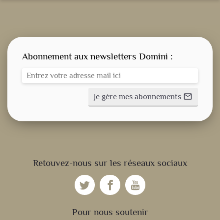
Abonnement aux newsletters Domini :
Je gère mes abonnements
mail_outline
CONSIGNE SPITRITUELLE
Retouvez-nous sur les réseaux sociaux
LES OFFICES
fiber_manual_record
NOS DOSSIERS
Pour nous soutenir