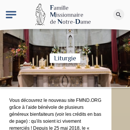
keyboard_arrow_right
Le site NDN
F
amille
M
issionnaire
search
Faire un don
N
D
de
otre-
ame
Liturgie
Vous découvrez le nouveau site FMND.ORG
grâce à l'aide bénévole de plusieurs
généreux bienfaiteurs (voir les crédits en bas
de page) : qu'ils soient ici vivement
remerciés ! Depuis le 25 mai 2018, le «