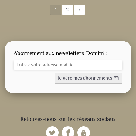
1
2
»
Abonnement aux newsletters Domini :
Je gère mes abonnements
mail_outline
CONSIGNE SPITRITUELLE
Retouvez-nous sur les réseaux sociaux
LES OFFICES