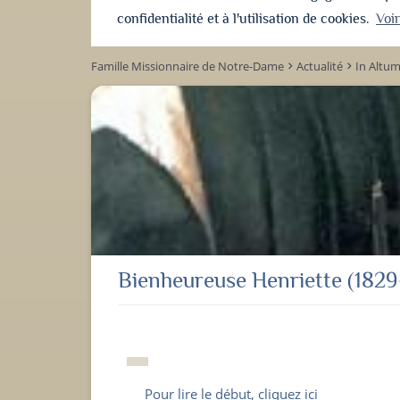
confidentialité et à l'utilisation de cookies.
Voi
Famille Missionnaire de Notre-Dame
Actualité
In Altu
keyboard_arrow_right
keyboard_arrow_right
Bienheureuse Henriette (1829
Pour lire le début, cliquez ici