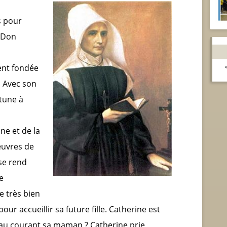
s pour
. Don
nt fondée
. Avec son
rtune à
ne et de la
œuvres de
 se rend
e
e très bien
ur accueillir sa future fille. Catherine est
u courant sa maman ? Catherine prie