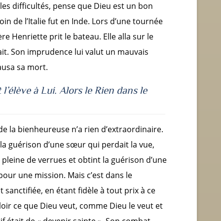
s les difficultés, pense que Dieu est un bon
in de l’Italie fut en Inde. Lors d’une tournée
e Henriette prit le bateau. Elle alla sur le
it. Son imprudence lui valut un mauvais
i causa sa mort.
t l’élève à Lui. A
lors le Rien
dans le
 de la bienheureuse n’a rien d’extraordinaire.
 la guérison d’une sœur qui perdait la vue,
pleine de verrues et obtint la guérison d’une
pour une mission. Mais c’est dans le
sanctifiée, en étant fidèle à tout prix à ce
ouloir ce que Dieu veut, comme Dieu le veut et
if était de « devenir sainte ». Son combat