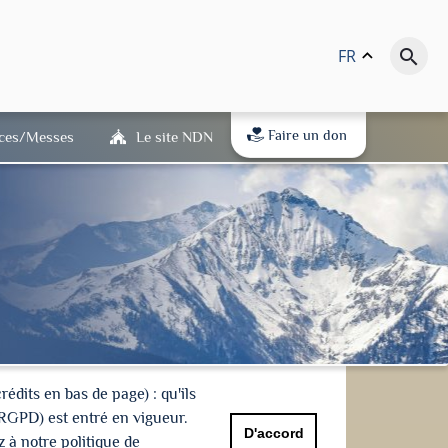
FR
keyboard_arrow_up
search
Faire un don
ices/Messes
Le site NDN
dits en bas de page) : qu'ils
(RGPD) est entré en vigueur.
D'accord
 à notre politique de