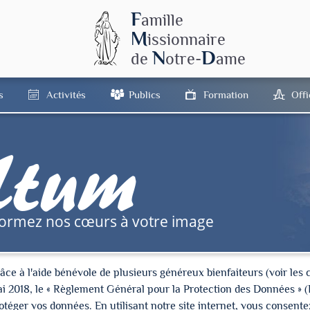
F
amille
M
issionnaire
N
D
de
otre-
ame
s
Activités
Publics
Formation
Off
tum
formez nos cœurs à votre image
à l'aide bénévole de plusieurs généreux bienfaiteurs (voir les cré
ai 2018, le « Règlement Général pour la Protection des Données » 
ger vos données. En utilisant notre site internet, vous consentez