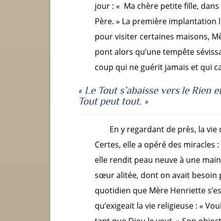
jour : « Ma chère petite fille, dan
Père. » La première implantation lo
pour visiter certaines maisons, Mèr
pont alors qu’une tempête sévissa
coup qui ne guérit jamais et qu
« Le Tout s’abaisse vers le Rien
e
Tout
peut tout. »
En y regardant de près, la vie
Certes, elle a opéré des miracles :
elle rendit peau neuve à une main 
sœur alitée, dont on avait besoin 
quotidien que Mère Henriette s’est 
qu’exigeait la vie religieuse : « V
tant que Dieu le veut. » Son object