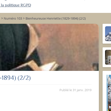
r la politique RGPD
m
Numéro 103
Bienheureuse Henriette (1829-1894) (2/2)
keyboard_arrow_right
keyboard_arrow_right
-1894) (2/2)
Publié le
31 janv. 2019