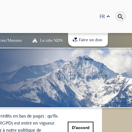
FR
keyboard_arrow_up
search
Faire un don
ices/Messes
Le site NDN
dits en bas de page) : qu'ils
(RGPD) est entré en vigueur.
D'accord
 à notre politique de