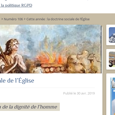
r la politique RGPD
m
Numéro 106
Cette année : la doctrine sociale de l’Église
keyboard_arrow_right
keyboard_arrow_right
le de l’Église
Publié le
30 avr. 2019
n de la dignité de l’homme