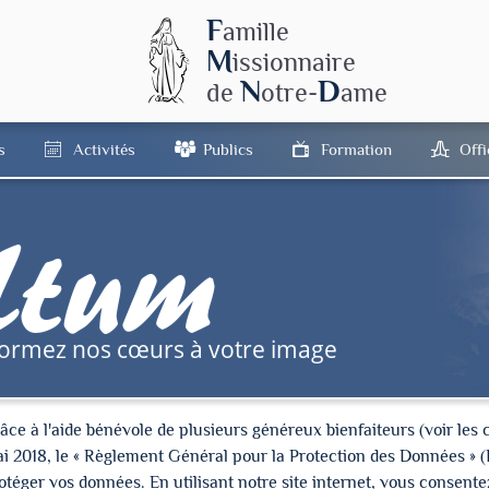
F
amille
M
issionnaire
N
D
de
otre-
ame
s
Activités
Publics
Formation
Off
tum
formez nos cœurs à votre image
à l'aide bénévole de plusieurs généreux bienfaiteurs (voir les cré
ai 2018, le « Règlement Général pour la Protection des Données » 
ger vos données. En utilisant notre site internet, vous consentez