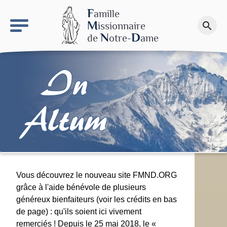
keyboard_arrow_right
Le site NDN
F
amille
M
issionnaire
search
Faire un don
N
D
de
otre-
ame
In
Altum
Vous découvrez le nouveau site FMND.ORG
grâce à l'aide bénévole de plusieurs
généreux bienfaiteurs (voir les crédits en bas
de page) : qu'ils soient ici vivement
remerciés ! Depuis le 25 mai 2018, le «