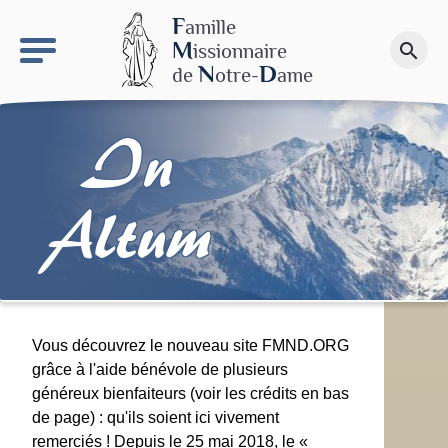
keyboard_arrow_right
Le site NDN
F
amille
M
issionnaire
search
Faire un don
N
D
de
otre-
ame
In
Altum
Vous découvrez le nouveau site FMND.ORG
grâce à l'aide bénévole de plusieurs
généreux bienfaiteurs (voir les crédits en bas
de page) : qu'ils soient ici vivement
remerciés ! Depuis le 25 mai 2018, le «