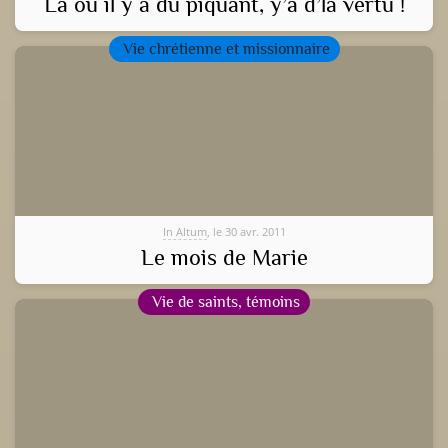
Là où il y a du piquant, y’a d’la vertu !
Vie chrétienne et missionnaire
In Altum
, le 30 avr. 2011
Le mois de Marie
Vie de saints, témoins