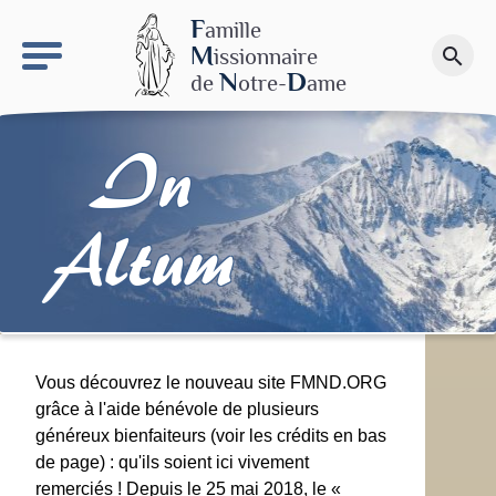
keyboard_arrow_right
Le site NDN
F
amille
M
issionnaire
search
Faire un don
N
D
de
otre-
ame
In
Altum
Vous découvrez le nouveau site FMND.ORG
grâce à l'aide bénévole de plusieurs
généreux bienfaiteurs (voir les crédits en bas
de page) : qu'ils soient ici vivement
remerciés ! Depuis le 25 mai 2018, le «