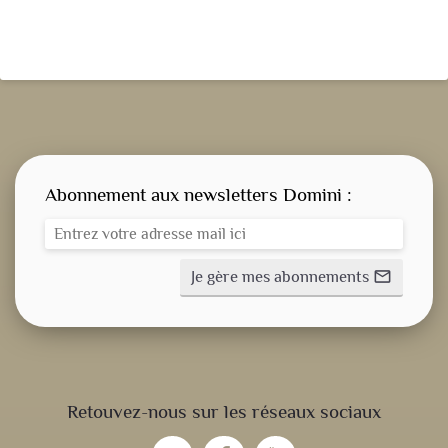
Abonnement aux newsletters Domini :
Je gère mes abonnements
mail_outline
CONSIGNE SPITRITUELLE
Retouvez-nous sur les réseaux sociaux
LES OFFICES