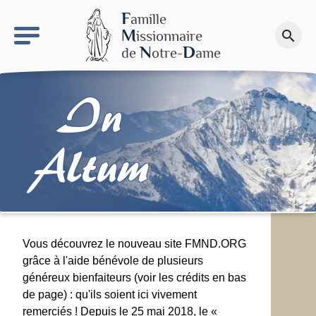
keyboard_arrow_right
Le site NDN
F
amille
M
issionnaire
search
Faire un don
N
D
de
otre-
ame
In
Altum
Vous découvrez le nouveau site FMND.ORG
grâce à l'aide bénévole de plusieurs
généreux bienfaiteurs (voir les crédits en bas
de page) : qu'ils soient ici vivement
remerciés ! Depuis le 25 mai 2018, le «