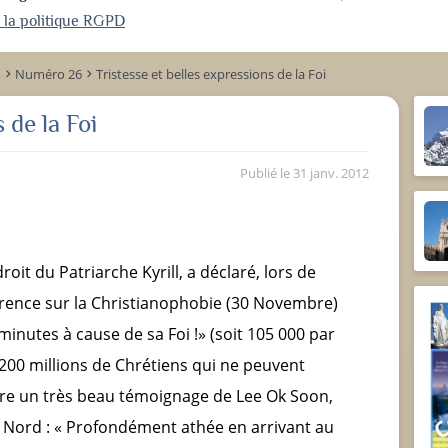
r la politique RGPD
m
Numéro 26
Tristesse et belles expressions de la Foi
keyboard_arrow_right
keyboard_arrow_right
 de la Foi
Publié le
31 janv. 2012
roit du Patriarche Kyrill, a déclaré, lors de
rence sur la Christianophobie (30 Novembre)
minutes à cause de sa Foi !» (soit 105 000 par
a 200 millions de Chrétiens qui ne peuvent
livre un très beau témoignage de Lee Ok Soon,
u Nord : « Profondément athée en arrivant au