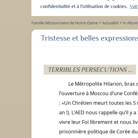
confidentialité et à l'utilisation de cookies.
Voi
Famille Missionnaire de Notre-Dame
Actualité
In Altu
keyboard_arrow_right
keyboard_arrow_right
Tristesse et belles expressions
TERRIBLES PERSECUTIONS ...
Le Métropolite Hilarion, bras d
l’ouverture à Moscou d’une Confé
: «Un Chrétien meurt toutes les 5 
an !). L’AED nous rappelle qu’il y 
vivre leur Foi librement et nous 
prisonnière politique de Corée d