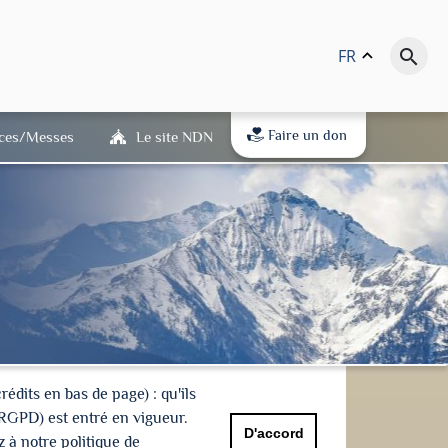
FR
keyboard_arrow_up
search
Faire un don
ices/Messes
Le site NDN
dits en bas de page) : qu'ils
(RGPD) est entré en vigueur.
D'accord
 à notre politique de