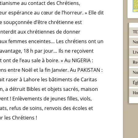
stianisme au contact des Chrétiens,
ur espérance au cœur de l’horreur. » Elle dit
e soupçonnée d’être chrétienne est
interdit aux chrétiennes de donner
TE
aux femmes enceintes… Les chrétiens ont un
No
 davantage, 18 h par jour… Ils ne reçoivent
Li
ont de l’eau sale à boire. » Au NIGERIA :
Re
ns entre Noël et la fin Janvier. Au PAKISTAN :
No
ait raser à Lahore les bâtiments de Caritas
Ég
n, a détruit Bibles et objets sacrés, maison
Ho
nt ! Enlèvements de jeunes filles, viols,
ats, refus de soins, renvois des écoles et
r les Chrétiens !