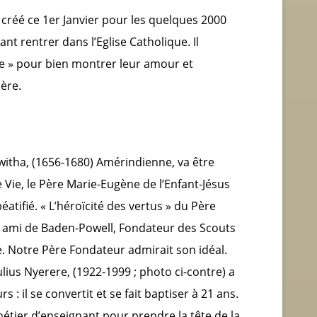
 créé ce 1
er
Janvier pour les quelques 2000
t rentrer dans l’Eglise Catholique. Il
rre » pour bien montrer leur amour et
Père.
itha, (1656-1680) Amérindienne, va être
Vie, le Père Marie-Eugène de l’Enfant-Jésus
atifié. « L’héroïcité des vertus » du Père
e, ami de Baden-Powell, Fondateur des Scouts
. Notre Père Fondateur admirait son idéal.
Julius Nyerere, (1922-1999 ; photo ci-contre) a
 : il se convertit et se fait baptiser à 21 ans.
métier d’enseignant pour prendre la tête de la