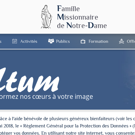
F
amille
M
issionnaire
N
D
de
otre-
ame
s
Activités
Publics
Formation
Off
tum
formez nos cœurs à votre image
à l'aide bénévole de plusieurs généreux bienfaiteurs (voir les cré
ai 2018, le « Règlement Général pour la Protection des Données » 
ger vos données. En utilisant notre site internet, vous consentez