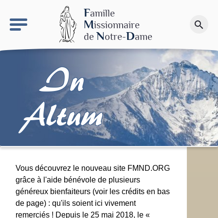
keyboard_arrow_right
Le site NDN
F
amille
M
issionnaire
search
Faire un don
N
D
de
otre-
ame
In
Altum
Vous découvrez le nouveau site FMND.ORG
grâce à l'aide bénévole de plusieurs
généreux bienfaiteurs (voir les crédits en bas
de page) : qu'ils soient ici vivement
remerciés ! Depuis le 25 mai 2018, le «