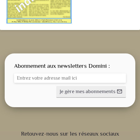
Abonnement aux newsletters Domini :
Je gère mes abonnements
mail_outline
CONSIGNE SPITRITUELLE
Retouvez-nous sur les réseaux sociaux
LES OFFICES