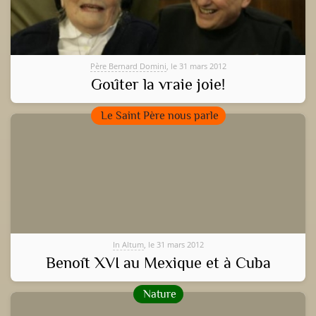
Père Bernard Domini
, le 31 mars 2012
Goûter la vraie joie!
Le Saint Père nous parle
In Altum
, le 31 mars 2012
Benoît XVI au Mexique et à Cuba
Nature