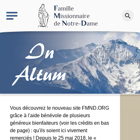
keyboard_arrow_right
Le site NDN
F
amille
M
issionnaire
search
Faire un don
N
D
de
otre-
ame
In
Altum
Vous découvrez le nouveau site FMND.ORG
grâce à l'aide bénévole de plusieurs
généreux bienfaiteurs (voir les crédits en bas
de page) : qu'ils soient ici vivement
remerciés ! Depuis le 25 mai 2018, le «