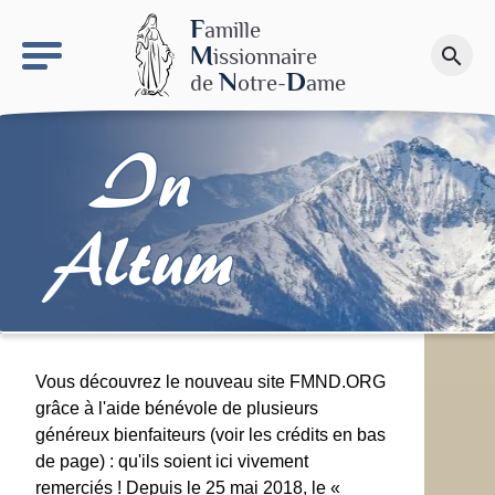
keyboard_arrow_right
Le site NDN
F
amille
M
issionnaire
search
Faire un don
N
D
de
otre-
ame
In
Altum
Vous découvrez le nouveau site FMND.ORG
grâce à l'aide bénévole de plusieurs
généreux bienfaiteurs (voir les crédits en bas
de page) : qu'ils soient ici vivement
remerciés ! Depuis le 25 mai 2018, le «