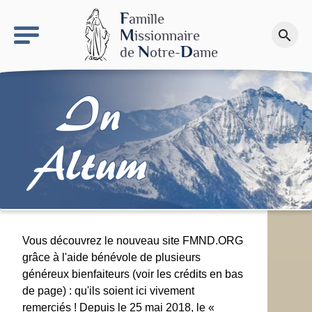
keyboard_arrow_right
Le site NDN
F
amille
M
issionnaire
search
Faire un don
N
D
de
otre-
ame
In
Altum
Vous découvrez le nouveau site FMND.ORG
grâce à l'aide bénévole de plusieurs
généreux bienfaiteurs (voir les crédits en bas
de page) : qu'ils soient ici vivement
remerciés ! Depuis le 25 mai 2018, le «