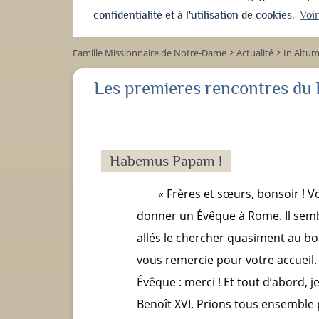
confidentialité et à l'utilisation de cookies.
Voi
Famille Missionnaire de Notre-Dame
Actualité
In Altu
keyboard_arrow_right
keyboard_arrow_right
Les premieres rencontres du 
Habemus Papam !
« Frères et sœurs, bonsoir ! V
donner un Évêque à Rome. Il semb
allés le chercher quasiment au 
vous remercie pour votre accuei
Évêque : merci ! Et tout d’abord, 
Benoît XVI. Prions tous ensemble p