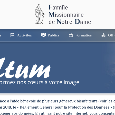
F
amille
M
issionnaire
N
D
de
otre-
ame
s
Activités
Publics
Formation
Off
tum
formez nos cœurs à votre image
à l'aide bénévole de plusieurs généreux bienfaiteurs (voir les cré
ai 2018, le « Règlement Général pour la Protection des Données » 
ger vos données. En utilisant notre site internet, vous consentez