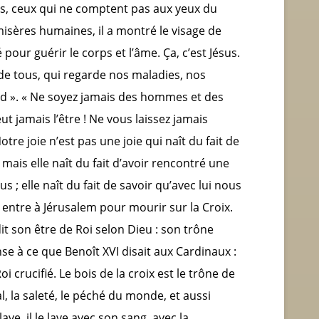
és, ceux qui ne comptent pas aux yeux du
isères humaines, il a montré le visage de
 pour guérir le corps et l’âme. Ça, c’est Jésus.
de tous, qui regarde nos maladies, nos
nd ». « Ne soyez jamais des hommes et des
t jamais l’être ! Ne vous laissez jamais
re joie n’est pas une joie qui naît du fait de
is elle naît du fait d’avoir rencontré une
s ; elle naît du fait de savoir qu’avec lui nous
 entre à Jérusalem pour mourir sur la Croix.
dit son être de Roi selon Dieu : son trône
ense à ce que Benoît XVI disait aux
Cardinaux :
i crucifié. Le bois de la croix est le trône de
al, la saleté, le péché du monde, et aussi
lave, il le lave avec son sang, avec la