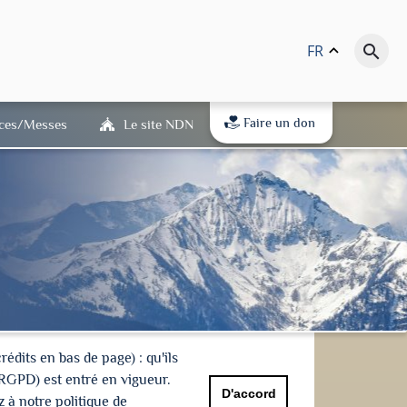
FR
keyboard_arrow_up
search
Faire un don
ices/Messes
Le site NDN
dits en bas de page) : qu'ils
(RGPD) est entré en vigueur.
D'accord
 à notre politique de