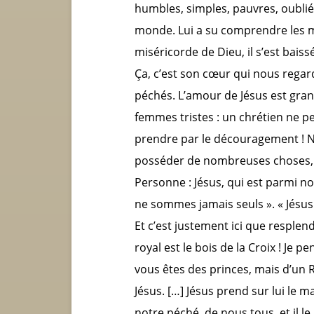
humbles, simples, pauvres, oubli
monde. Lui a su comprendre les m
miséricorde de Dieu, il s’est baissé
Ça, c’est son cœur qui nous regar
péchés. L’amour de Jésus est gra
femmes tristes : un chrétien ne peu
prendre par le découragement ! Not
posséder de nombreuses choses, ma
Personne : Jésus, qui est parmi nou
ne sommes jamais seuls ». « Jésus
Et c’est justement ici que resplen
royal est le bois de la Croix ! Je p
vous êtes des princes, mais d’un Ro
Jésus. […] Jésus prend sur lui le m
notre péché, de nous tous, et il le 