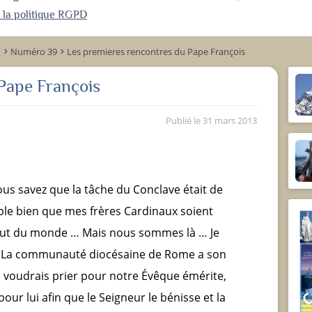
r la politique RGPD
m
Numéro 39
Les premieres rencontres du Pape François
keyboard_arrow_right
keyboard_arrow_right
Pape François
Publié le
31 mars 2013
ous savez que la tâche du Conclave était de
le bien que mes frères Cardinaux soient
bout du monde … Mais nous sommes là … Je
l. La communauté diocésaine de Rome a son
je voudrais prier pour notre Évêque émérite,
our lui afin que le Seigneur le bénisse et la