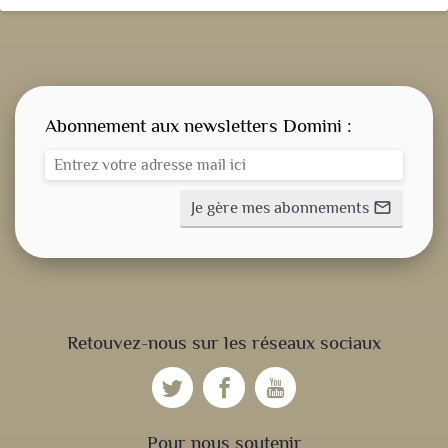
Abonnement aux newsletters Domini :
Je gère mes abonnements
mail_outline
CONSIGNE SPITRITUELLE
Retouvez-nous sur les réseaux sociaux
LES OFFICES
NOS DOSSIERS
Pour nous soutenir