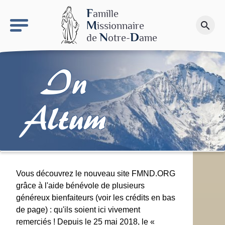
keyboard_arrow_right
Le site NDN
F
amille
M
issionnaire
search
Faire un don
N
D
de
otre-
ame
In
Altum
Vous découvrez le nouveau site FMND.ORG
grâce à l'aide bénévole de plusieurs
généreux bienfaiteurs (voir les crédits en bas
de page) : qu'ils soient ici vivement
remerciés ! Depuis le 25 mai 2018, le «