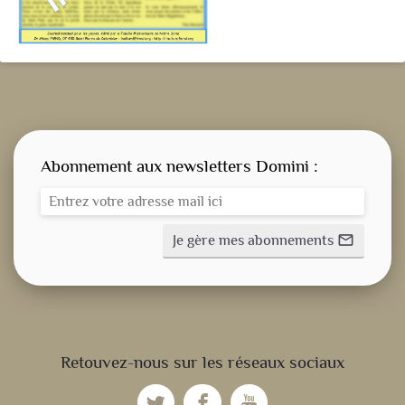
Abonnement aux newsletters Domini :
Je gère mes abonnements
mail_outline
CONSIGNE SPITRITUELLE
Retouvez-nous sur les réseaux sociaux
LES OFFICES