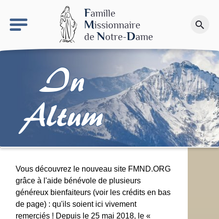
keyboard_arrow_right
Le site NDN
F
amille
M
issionnaire
search
Faire un don
N
D
de
otre-
ame
In
Altum
Vous découvrez le nouveau site FMND.ORG
grâce à l'aide bénévole de plusieurs
généreux bienfaiteurs (voir les crédits en bas
de page) : qu'ils soient ici vivement
remerciés ! Depuis le 25 mai 2018, le «