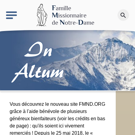
keyboard_arrow_right
Le site NDN
F
amille
M
issionnaire
search
Faire un don
N
D
de
otre-
ame
In
Altum
Vous découvrez le nouveau site FMND.ORG
grâce à l'aide bénévole de plusieurs
généreux bienfaiteurs (voir les crédits en bas
de page) : qu'ils soient ici vivement
remerciés ! Depuis le 25 mai 2018, le «