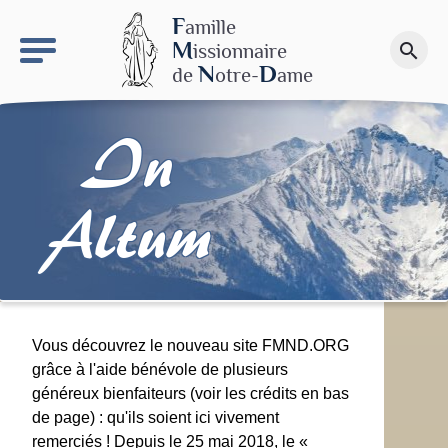
keyboard_arrow_right
Le site NDN
F
amille
M
issionnaire
search
Faire un don
N
D
de
otre-
ame
In
Altum
Vous découvrez le nouveau site FMND.ORG
grâce à l'aide bénévole de plusieurs
généreux bienfaiteurs (voir les crédits en bas
de page) : qu'ils soient ici vivement
remerciés ! Depuis le 25 mai 2018, le «