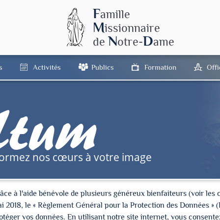
F
amille
M
issionnaire
N
D
de
otre-
ame
s
Activités
Publics
Formation
Off
tum
formez nos cœurs à votre image
à l'aide bénévole de plusieurs généreux bienfaiteurs (voir les cré
ai 2018, le « Règlement Général pour la Protection des Données » 
ger vos données. En utilisant notre site internet, vous consentez