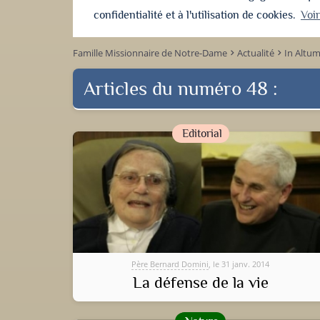
confidentialité et à l'utilisation de cookies.
Voi
Famille Missionnaire de Notre-Dame
Actualité
In Altu
keyboard_arrow_right
keyboard_arrow_right
Articles du numéro 48 :
Editorial
Père Bernard Domini
, le 31 janv. 2014
La défense de la vie