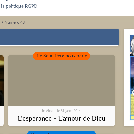
r la politique RGPD
m
Numéro 48
keyboard_arrow_right
Le Saint Père nous parle
In Altum
, le 31 janv. 2014
L'espérance - L'amour de Dieu