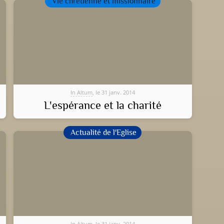
Vie chrétienne et missionnaire
In Altum
, le 31 janv. 2014
L'espérance et la charité
Actualité de l'Eglise
In Altum
, le 31 janv. 2014