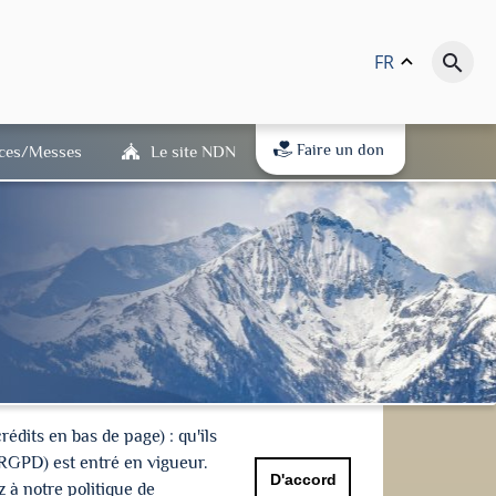
FR
keyboard_arrow_up
search
Faire un don
ices/Messes
Le site NDN
dits en bas de page) : qu'ils
(RGPD) est entré en vigueur.
D'accord
 à notre politique de