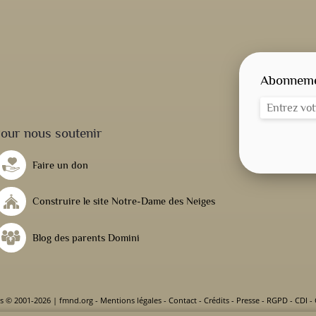
Abonnemen
our nous soutenir
Faire un don
Construire le site Notre-Dame des Neiges
Blog des parents Domini
s © 2001-2026 | fmnd.org
-
Mentions légales
-
Contact
-
Crédits
-
Presse
-
RGPD
-
CDI
-