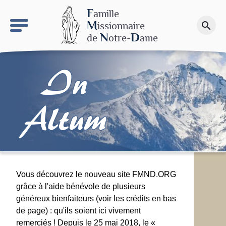
keyboard_arrow_right
Le site NDN
F
amille
M
issionnaire
search
Faire un don
N
D
de
otre-
ame
In
Altum
Vous découvrez le nouveau site FMND.ORG
grâce à l'aide bénévole de plusieurs
généreux bienfaiteurs (voir les crédits en bas
de page) : qu'ils soient ici vivement
remerciés ! Depuis le 25 mai 2018, le «