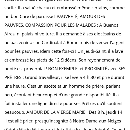
sortie, il a salué chacun et embrassé même certains, comme
un bon Curé de paroisse ! PAUVRETÉ, AMOUR DES
PAUVRES, COMPASSION POUR LES MALADES : A Buenos
Aires, ni palais ni voiture. Il a demandé à ses diocésains de
ne pas venir à son Cardinalat à Rome mais de verser l’argent
pour les pauvres. Idem cette fois-ci ! Un Jeudi-Saint, il a lavé
et embrassé les pieds de 12 Sidéens. Son rayonnement de
bonté est proverbial ! BON EXEMPLE et PROXIMITÉ avec SES
PRÊTRES : Grand travailleur, il se lève à 4 h 30 et prie durant
une heure. C’est un ascète et un homme de prière, parlant
peu, écoutant beaucoup et d’une grande disponibilité. Il a
fait installer une ligne directe pour ses Prêtres qu’il soutient
beaucoup. AMOUR DE LA VIERGE MARIE : Dès 8 h, Jeudi 14,
il est allé prier, presqu’incognito à Notre-Dame-aux-Neiges
(Sainte Marie-Majeure), et lui offrir des fleurs (photo). Quand